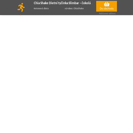
Chia Shake Dietní tyčinka Slimbar – čokoládový nugát 30g
Do obchodu
Ketonová dieta
výrobce: ChiaShake
Reklamní sdělení